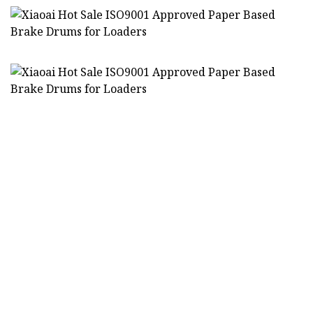
Materiali di attrito a base di carta
Materiale:
bagnata e disco di attrito a base di
carta bagnata
45-55% fibra (fibra aramidica,
fibra di carbonio, fibra rinforzata
composita, ecc.); 20% materie
prime funzionali; materiale di
Materia
riempimento rimanente (ossido di
prima
alluminio, terra siliconica,
(componente):
materiali per la miscelazione dei