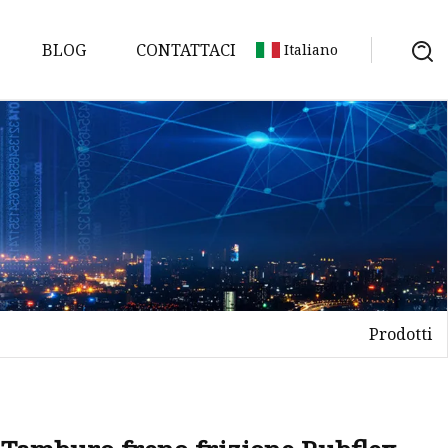
BLOG
CONTATTACI
Italiano
ta
magnetici
draulici
Prodotti
lici
ali
riale