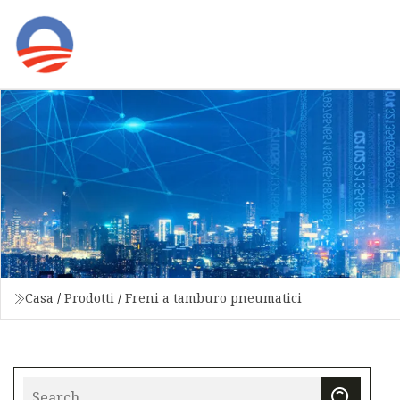
Casa
/
Prodotti
/
Freni a tamburo pneumatici