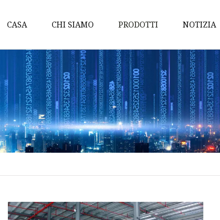
CASA
CHI SIAMO
PRODOTTI
NOTIZIA
Freno a prova di tempes
Freni a disco di sicurezza
Freni a disco industriali
Freni a disco pneumatici
industriali
Freni a tamburo elettro
Freni a tamburo elettroi
Freni a disco elettroidrau
Freni a tamburo industri
Freni di sicurezza indust