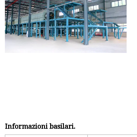
Propulsore elettroidraul
Freni a tamburo pneumat
Freni a tamburo azionati
Informazioni basilari.