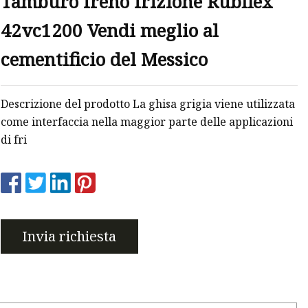
Tamburo freno frizione Rubflex
ico
42vc1200 Vendi meglio al
ici
cementificio del Messico
 a pedale
Descrizione del prodotto La ghisa grigia viene utilizzata
come interfaccia nella maggior parte delle applicazioni
di fri
Invia richiesta