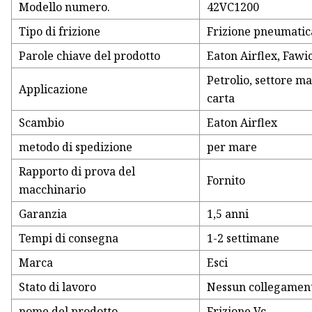
Modello numero.
42VC1200
Tipo di frizione
Frizione pneumatica
Parole chiave del prodotto
Eaton Airflex, Fawi
Petrolio, settore ma
Applicazione
carta
Scambio
Eaton Airflex
metodo di spedizione
per mare
Rapporto di prova del
Fornito
macchinario
Garanzia
1,5 anni
Tempi di consegna
1-2 settimane
Marca
Esci
Stato di lavoro
Nessun collegamen
nome del prodotto
Frizione Vc