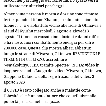
Macon nel parcheggio del Coliseum. Lo spazio verrà
utilizzato per ulteriori parcheggi.
Almeno una persona è morta e dozzine sono rimaste
ferite quando il tifone Khanun, localmente chiamato
tifone n. 6, si è abbattuto vicino alle isole di Okinawa e
al sud di Kyushu mercoledì 2 agosto e giovedì 3
agosto. Il tifone ha causato inondazioni e danni diffusi
e ha messo fuori combattimento energia per oltre
200.000 case. Questa clip mostra alberi abbattuti
lungo le strade di Miyazato, Okinawa. RESTRIZIONI E
TERMINI DI UTILIZZO: accreditare
"@makoluffy63CBX tramite Spectee". NOTA: video in
loop, senza audio Luogo del video: Miyazato, Okinawa,
Giappone Data/ora della registrazione del video: 3
agosto 2023
Il COVID è stato collegato anche a malattie come
l’obesità, che è un noto fattore che contribuisce alla
pubertà precoce nelle ragazze.