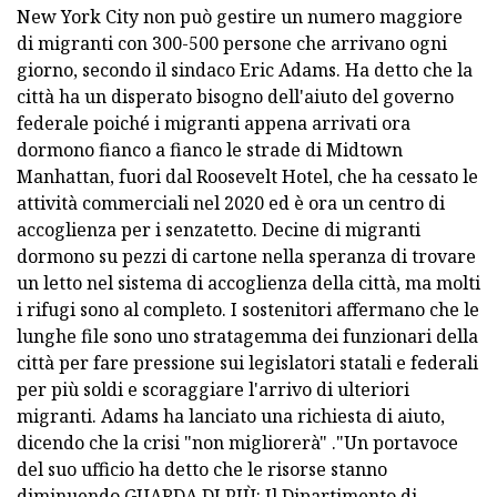
New York City non può gestire un numero maggiore
di migranti con 300-500 persone che arrivano ogni
giorno, secondo il sindaco Eric Adams. Ha detto che la
città ha un disperato bisogno dell'aiuto del governo
federale poiché i migranti appena arrivati ​​ora
dormono fianco a fianco le strade di Midtown
Manhattan, fuori dal Roosevelt Hotel, che ha cessato le
attività commerciali nel 2020 ed è ora un centro di
accoglienza per i senzatetto. Decine di migranti
dormono su pezzi di cartone nella speranza di trovare
un letto nel sistema di accoglienza della città, ma molti
i rifugi sono al completo. I sostenitori affermano che le
lunghe file sono uno stratagemma dei funzionari della
città per fare pressione sui legislatori statali e federali
per più soldi e scoraggiare l'arrivo di ulteriori
migranti. Adams ha lanciato una richiesta di aiuto,
dicendo che la crisi "non migliorerà" ."Un portavoce
del suo ufficio ha detto che le risorse stanno
diminuendo.GUARDA DI PIÙ: Il Dipartimento di