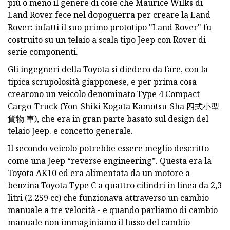
più o meno il genere di cose che Maurice Wilks di
Land Rover fece nel dopoguerra per creare la Land
Rover: infatti il ​​suo primo prototipo "Land Rover" fu
costruito su un telaio a scala tipo Jeep con Rover di
serie componenti.
Gli ingegneri della Toyota si diedero da fare, con la
tipica scrupolosità giapponese, e per prima cosa
crearono un veicolo denominato Type 4 Compact
Cargo-Truck (Yon-Shiki Kogata Kamotsu-Sha 四式小型
貨物 車), che era in gran parte basato sul design del
telaio Jeep. e concetto generale.
Il secondo veicolo potrebbe essere meglio descritto
come una Jeep “reverse engineering”. Questa era la
Toyota AK10 ed era alimentata da un motore a
benzina Toyota Type C a quattro cilindri in linea da 2,3
litri (2.259 cc) che funzionava attraverso un cambio
manuale a tre velocità - e quando parliamo di cambio
manuale non immaginiamo il lusso del cambio