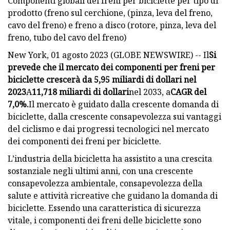
Componenti globali dei freni per biciclette per tipo di
prodotto (freno sul cerchione, (pinza, leva del freno,
cavo del freno) e freno a disco (rotore, pinza, leva del
freno, tubo del cavo del freno)
New York, 01 agosto 2023 (GLOBE NEWSWIRE) -- Il
Si
prevede che il mercato dei componenti per freni per
biciclette crescerà da 5,95 miliardi di dollari nel
2023
A
11,718 miliardi di dollari
nel 2033, a
CAGR del
7,0%.
Il mercato è guidato dalla crescente domanda di
biciclette, dalla crescente consapevolezza sui vantaggi
del ciclismo e dai progressi tecnologici nel mercato
dei componenti dei freni per biciclette.
L’industria della bicicletta ha assistito a una crescita
sostanziale negli ultimi anni, con una crescente
consapevolezza ambientale, consapevolezza della
salute e attività ricreative che guidano la domanda di
biciclette. Essendo una caratteristica di sicurezza
vitale, i componenti dei freni delle biciclette sono