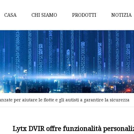
CASA
CHI SIAMO
PRODOTTI
NOTIZIA
Freno a prova di tempes
Freni a disco di sicurezza
Freni a disco industriali
Freni a disco pneumatici
industriali
Freni a tamburo elettro
Freni a tamburo elettroi
zate per aiutare le flotte e gli autisti a garantire la sicurezza
Freni a disco elettroidrau
Freni a tamburo industri
Lytx DVIR offre funzionalità personalizz
Freni di sicurezza indust