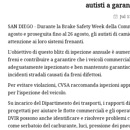
autisti a garan
Propulsore elettroidraul
Jul 1
Freni a tamburo pneumat
SAN DIEGO - Durante la Brake Safety Week della Commerc
Freni a tamburo azionati
agosto e proseguita fino al 26 agosto, gli autisti di ca
attenzione ai loro sistemi frenanti.
L'obiettivo di questo blitz di ispezione annuale è aume
freni e contribuire a garantire che i veicoli commerci
adeguatamente ispezionato e ben mantenuto garantisce 
incidenti stradali causati da freni difettosi.
Per evitare violazioni, CVSA raccomanda ispezioni appro
per l'ispezione del veicolo.
Su incarico del Dipartimento dei trasporti, i rapporti d
progettati per aiutare le flotte commerciali e gli opera
DVIR possono anche identificare e risolvere problemi co
come serbatoio del carburante, luci, pressione dei pneu