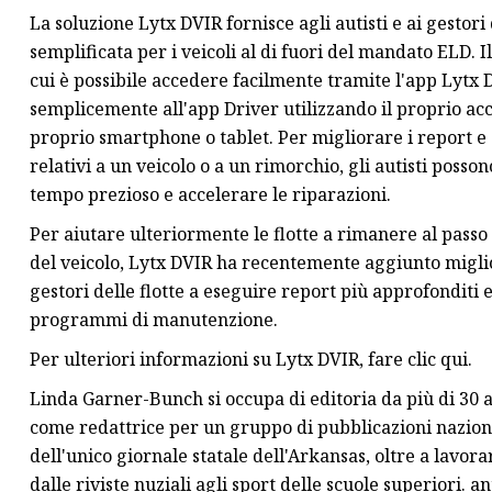
La soluzione Lytx DVIR fornisce agli autisti e ai gestor
semplificata per i veicoli al di fuori del mandato ELD. I
cui è possibile accedere facilmente tramite l'app Lytx D
semplicemente all'app Driver utilizzando il proprio ac
proprio smartphone o tablet. Per migliorare i report 
relativi a un veicolo o a un rimorchio, gli autisti posso
tempo prezioso e accelerare le riparazioni.
Per aiutare ulteriormente le flotte a rimanere al passo 
del veicolo, Lytx DVIR ha recentemente aggiunto miglior
gestori delle flotte a eseguire report più approfonditi e
programmi di manutenzione.
Per ulteriori informazioni su Lytx DVIR, fare clic qui.
Linda Garner-Bunch si occupa di editoria da più di 30 a
come redattrice per un gruppo di pubblicazioni naziona
dell'unico giornale statale dell'Arkansas, oltre a lavor
dalle riviste nuziali agli sport delle scuole superiori. 