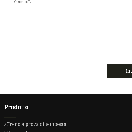
In
Prodotto
Freno a prova di tempesta