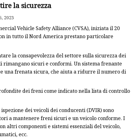
tire la sicurezza
ico
5, 2023
ici
ial Vehicle Safety Alliance (CVSA), iniziata il 20
 a pedale
mion in tutto il Nord America prestano particolare
ntare la consapevolezza del settore sulla sicurezza dei
ali rimangano sicuri e conformi. Un sistema frenante
una frenata sicura, che aiuta a ridurre il numero di
fondite dei freni come indicato nella lista di controllo
i ispezione dei veicoli dei conducenti (DVIR) sono
tori a mantenere freni sicuri e un veicolo conforme. I
n altri componenti e sistemi essenziali del veicolo,
matici, ecc.