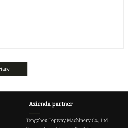
viare
Azienda partner
Tengzhou Topway Machinery Co., Ltd