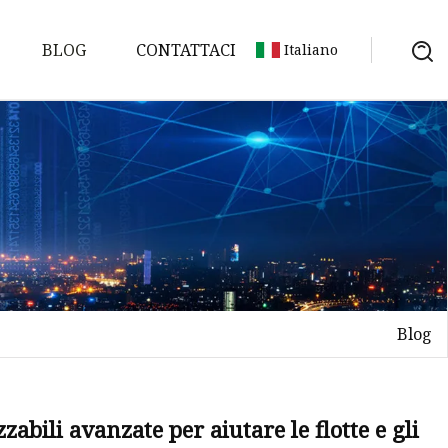
BLOG
CONTATTACI
Italiano
ta
magnetici
draulici
Blog
lici
ali
abili avanzate per aiutare le flotte e gli
riale