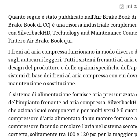
Jul 2
Propulsore elettroidraul
Quanto segue è stato pubblicato nell'Air Brake Book di 
Freni a tamburo pneumat
Brake Book di CCJ è una risorsa industriale complemen
Freni a tamburo azionati
con SilverbackHD, Technology and Maintenance Council
l'intero Air Brake Book qui.
I freni ad aria compressa funzionano in modo diverso da
sugli autocarri leggeri. Tutti i sistemi frenanti ad ar
design del produttore e delle opzioni specifiche dell'ap
sistemi di base dei freni ad aria compressa con cui dovr
manutenzione o sostituzione.
Il sistema di alimentazione fornisce aria pressurizzata 
dell'impianto frenante ad aria compressa. SilverbackHD
che aziona i suoi componenti e per molti versi è il cuo
compressore d'aria alimentato da un motore fornisce ari
compressore facendo circolare l'aria nel sistema second
corretta, solitamente tra 100 e 120 psi per la maggior p