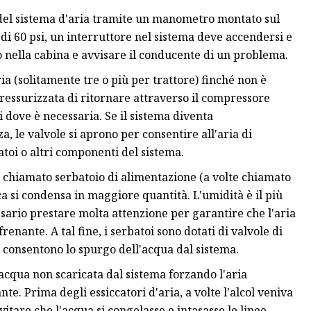
 del sistema d'aria tramite un manometro montato sul
 di 60 psi, un interruttore nel sistema deve accendersi e
no nella cabina e avvisare il conducente di un problema.
ia (solitamente tre o più per trattore) finché non è
pressurizzata di ritornare attraverso il compressore
 dove è necessaria. Se il sistema diventa
a, le valvole si aprono per consentire all'aria di
atoi o altri componenti del sistema.
so chiamato serbatoio di alimentazione (a volte chiamato
ca si condensa in maggiore quantità. L'umidità è il più
sario prestare molta attenzione per garantire che l'aria
frenante. A tal fine, i serbatoi sono dotati di valvole di
onsentono lo spurgo dell'acqua dal sistema.
acqua non scaricata dal sistema forzando l'aria
e. Prima degli essiccatori d'aria, a volte l'alcol veniva
itare che l'acqua si congelasse e intasasse le linee