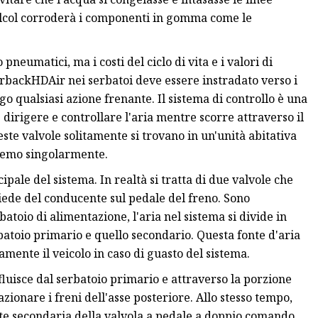
'alcol corroderà i componenti in gomma come le
 pneumatici, ma i costi del ciclo di vita e i valori di
rbackHDAir nei serbatoi deve essere instradato verso i
 qualsiasi azione frenante. Il sistema di controllo è una
dirigere e controllare l'aria mentre scorre attraverso il
ste valvole solitamente si trovano in un'unità abitativa
dremo singolarmente.
pale del sistema. In realtà si tratta di due valvole che
iede del conducente sul pedale del freno. Sono
atoio di alimentazione, l'aria nel sistema si divide in
serbatoio primario e quello secondario. Questa fonte d'aria
mente il veicolo in caso di guasto del sistema.
fluisce dal serbatoio primario e attraverso la porzione
ionare i freni dell'asse posteriore. Allo stesso tempo,
arte secondaria della valvola a pedale a doppio comando