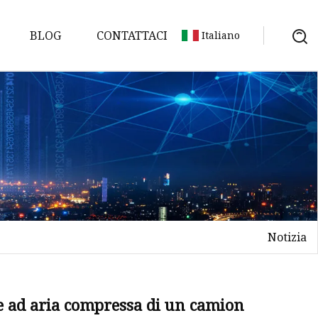
BLOG
CONTATTACI
Italiano
ta
magnetici
draulici
Notizia
lici
ali
e ad aria compressa di un camion
riale