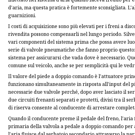
d'aria, ma questa pratica è fortemente sconsigliata. L
guarnizioni.
I costi di acquisizione sono più elevati per i freni a disco
rivendita possono compensarli nel lungo periodo. Silve
vari componenti del sistema prima che possa avere luogo
serie di valvole pneumatiche che fanno proprio questo: 
sistema per assicurarsi che vada dove è necessario. Que
comune sul veicolo, anche se per semplicità qui le ve
Il valore del piede a doppio comando è l'attuatore princi
funzionano simultaneamente in risposta all'input del p
necessarie due valvole perché, dopo aver lasciato il serb
due circuiti frenanti separati e protetti, divisi tra il 
di riserva consente al conducente di arrestare completa
Quando il conducente preme il pedale del freno, l'aria 
primaria della valvola a pedale a doppio comando per az
l'aria fluisce dal serbatoio secondario attraverso la p