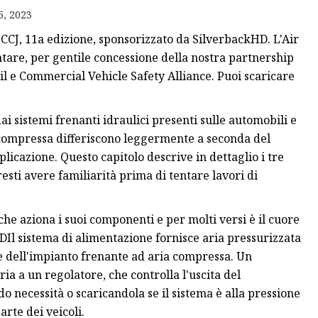
5, 2023
ico
CCJ, 11a edizione, sponsorizzato da SilverbackHD. L'Air
ici
tare, per gentile concessione della nostra partnership
 a pedale
 e Commercial Vehicle Safety Alliance. Puoi scaricare
i sistemi frenanti idraulici presenti sulle automobili e
ia compressa differiscono leggermente a seconda del
plicazione. Questo capitolo descrive in dettaglio i tre
esti avere familiarità prima di tentare lavori di
che aziona i suoi componenti e per molti versi è il cuore
Il sistema di alimentazione fornisce aria pressurizzata
re dell'impianto frenante ad aria compressa. Un
a a un regolatore, che controlla l'uscita del
o necessità o scaricandola se il sistema è alla pressione
arte dei veicoli.