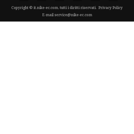
Copyright © it.nike-ec.com, tutti i diritti riservati.
Privacy Policy
E-mail
service@nike-ec.com