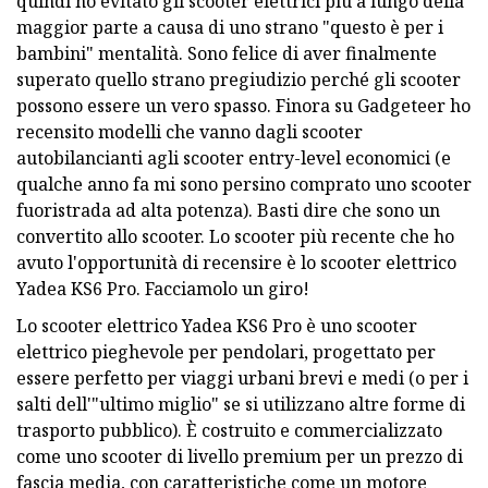
quindi ho evitato gli scooter elettrici più a lungo della
maggior parte a causa di uno strano "questo è per i
bambini" mentalità. Sono felice di aver finalmente
superato quello strano pregiudizio perché gli scooter
possono essere un vero spasso. Finora su Gadgeteer ho
recensito modelli che vanno dagli scooter
autobilancianti agli scooter entry-level economici (e
qualche anno fa mi sono persino comprato uno scooter
fuoristrada ad alta potenza). Basti dire che sono un
convertito allo scooter. Lo scooter più recente che ho
avuto l'opportunità di recensire è lo scooter elettrico
Yadea KS6 Pro. Facciamolo un giro!
Lo scooter elettrico Yadea KS6 Pro è uno scooter
elettrico pieghevole per pendolari, progettato per
essere perfetto per viaggi urbani brevi e medi (o per i
salti dell'"ultimo miglio" se si utilizzano altre forme di
trasporto pubblico). È costruito e commercializzato
come uno scooter di livello premium per un prezzo di
fascia media, con caratteristiche come un motore