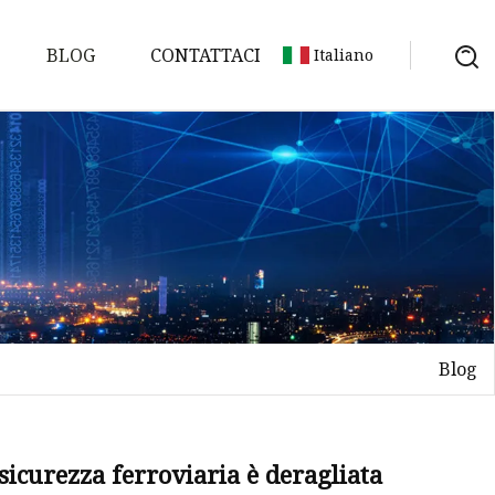
BLOG
CONTATTACI
Italiano
ta
magnetici
draulici
Blog
lici
ali
 sicurezza ferroviaria è deragliata
riale