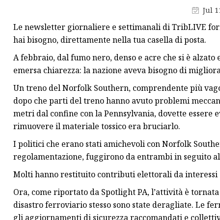
Jul 1
Propulsore elettroidraul
Le newsletter giornaliere e settimanali di TribLIVE forn
Freni a tamburo pneumat
hai bisogno, direttamente nella tua casella di posta.
Freni a tamburo azionati
A febbraio, dal fumo nero, denso e acre che si è alzato e
emersa chiarezza: la nazione aveva bisogno di migliorame
Un treno del Norfolk Southern, comprendente più vagoni 
dopo che parti del treno hanno avuto problemi meccanici 
metri dal confine con la Pennsylvania, dovette essere e
rimuovere il materiale tossico era bruciarlo.
I politici che erano stati amichevoli con Norfolk Southe
regolamentazione, fuggirono da entrambi in seguito al 
Molti hanno restituito contributi elettorali da interessi 
Ora, come riportato da Spotlight PA, l’attività è tornata
disastro ferroviario stesso sono state deragliate. Le fe
gli aggiornamenti di sicurezza raccomandati e collettiv