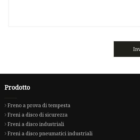
In
Prodotto
Freno a prova di tempesta
Freni a disco di sicurezza
Freni a disco industriali
Freni a disco pneumatici industriali