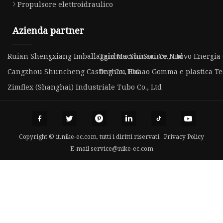
Propulsore elettroidraulico
Azienda partner
Ruian Shengxiang Imballaggio Macchinari Co., Ltd
Taizhou SunSource Nuovo Energia C
Cangzhou Shuncheng Casting Co., Ltd.
Dezhou Huaao Gomma e plastica Tec
Zimflex (Shanghai) Industriale Tubo Co., Ltd
Copyright © it.nike-ec.com, tutti i diritti riservati.
Privacy Policy
E-mail
service@nike-ec.com